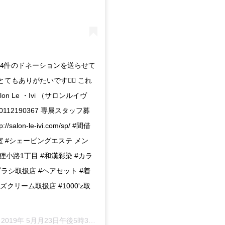
も4件のドネーションを送らせて
もありがたいです🙇‍♂️ これ
 Le ・Ivi （サロンルイヴ
112190367 専属スタッフ募
n-le-ivi.com/sp/ #間借
室 #シェービングエステ メン
狸小路1丁目 #和漢彩染 #カラ
ブラシ取扱店 #ヘアセット #着
ズクリーム取扱店 #1000'z取
–
2019年 5月月23日午後5時35分PDT