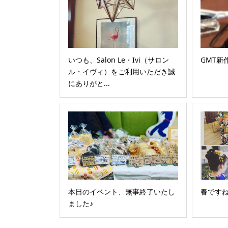
いつも、Salon Le・Ivi（サロン
GMT新
ル・イヴィ）をご利用いただき誠
にありがと...
本日のイベント、無事終了いたし
春ですね
ました♪