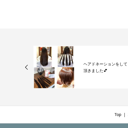
ヘアドネーションをして
式 第二弾
頂きました💕
Top