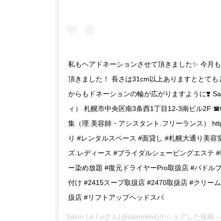
私もヘアドネーションさせて頂きました✨ 今月
頂きました！ 長さは31cm以上ありますととてもとて
からもドネーションの輪が広がりますように❣️ Salon
ィ） 札幌市中央区南3条西1丁目12-3南ビル2F ☎︎0
集（理.美容師・アシスタント.フリーランス） http://salo
り #レンタルスペース #面貸し #札幌大通り美容
ズ.レディース #ブライダルシェービングエステ #
ー染め放題 #復元ドライヤーPro取扱店 #パドル
付け #2415スープ取扱店 #2470取扱店 #クリーム
扱店 #リフトアップヘッドスパ
Salon Le I vi
さん(@salonleivi)がシェアした投稿 